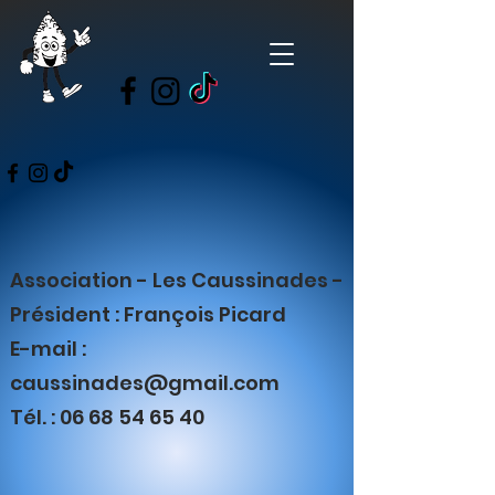
Association - Les Caussinades -
Président : François Picard
E-mail :
caussinades@gmail.com
Tél. : 06 68 54 65 40